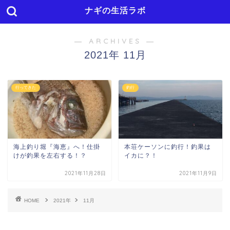
ナギの生活ラボ
― ARCHIVES ―
2021年 11月
行ってきた
釣行
海上釣り堀『海恵』へ！仕掛
本荘ケーソンに釣行！釣果は
けが釣果を左右する！？
イカに？！
2021年11月28日
2021年11月9日
HOME
2021年
11月