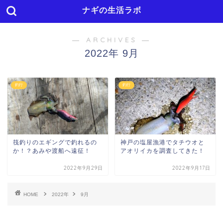
ナギの生活ラボ
― ARCHIVES ―
2022年 9月
釣行
釣行
筏釣りのエギングで釣れるの
神戸の塩屋漁港でタチウオと
か！？あみや渡船へ遠征！
アオリイカを調査してきた！
2022年9月29日
2022年9月17日
HOME
2022年
9月