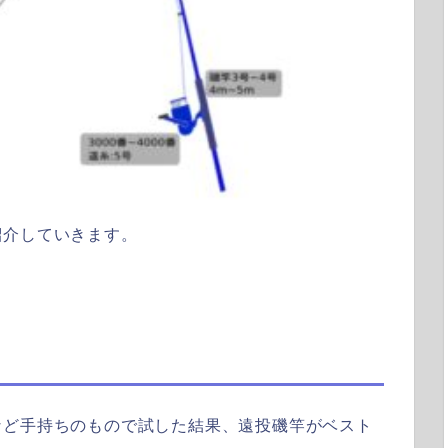
紹介していきます。
など手持ちのもので試した結果、
遠投磯竿
がベスト