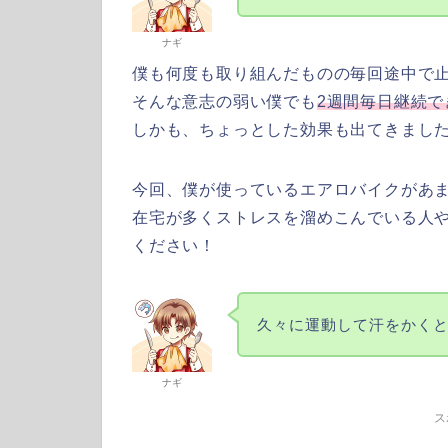
ナギ
僕も何度も取り組んだものの毎回途中で
そんな意志の弱い僕でも
2週間毎日継続
しかも、ちょっとした効果も出てきまし
今回、僕が使っているエアロバイクがあ
在宅が多くストレスを溜めこんでいる人
ください！
久々に運動して汗をかく
ナギ
ス